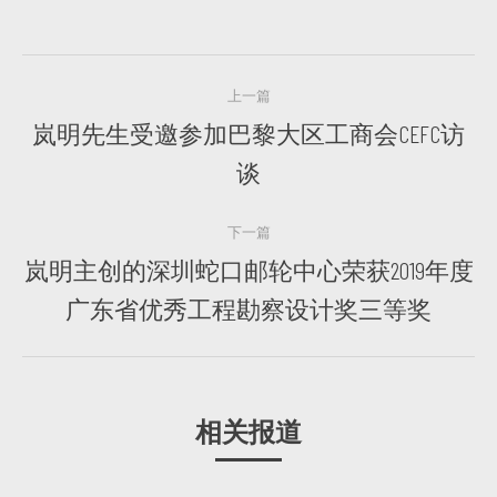
文
上一篇
章
岚明先生受邀参加巴黎大区工商会CEFC访
上
导
谈
一
篇
航
下一篇
岚明主创的深圳蛇口邮轮中心荣获2019年度
下
广东省优秀工程勘察设计奖三等奖
一
篇
相关报道