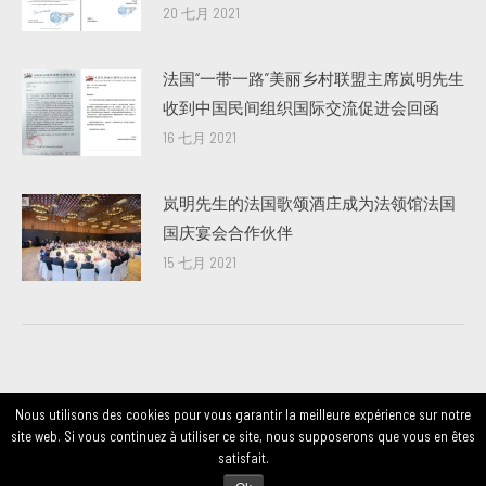
20 七月 2021
法国“一带一路”美丽乡村联盟主席岚明先生
收到中国民间组织国际交流促进会回函
16 七月 2021
岚明先生的法国歌颂酒庄成为法领馆法国
国庆宴会合作伙伴
15 七月 2021
Nous utilisons des cookies pour vous garantir la meilleure expérience sur notre
© laming.studio
个人介绍
建筑/规划
site web. Si vous continuez à utiliser ce site, nous supposerons que vous en êtes
旗下品牌
新闻
相关报刊&荣誉
合作伙伴
satisfait.
联系我们