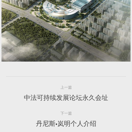
文
上一篇
章
中法可持续发展论坛永久会址
上
一
导
篇
下一篇
航
丹尼斯•岚明个人介绍
下
一