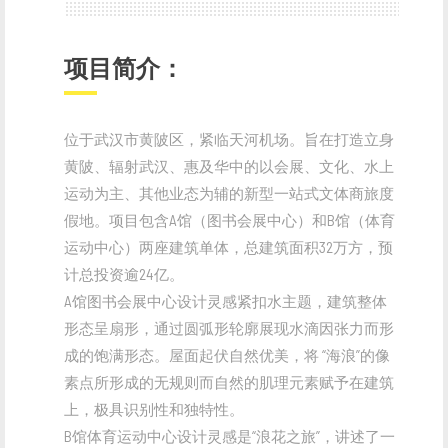
项目简介：
位于武汉市黄陂区，紧临天河机场。旨在打造立身
黄陂、辐射武汉、惠及华中的以会展、文化、水上
运动为主、其他业态为辅的新型一站式文体商旅度
假地。项目包含A馆（图书会展中心）和B馆（体育
运动中心）两座建筑单体，总建筑面积32万方，预
计总投资逾24亿。
A馆图书会展中心设计灵感紧扣水主题，建筑整体
形态呈扇形，通过圆弧形轮廓展现水滴因张力而形
成的饱满形态。屋面起伏自然优美，将 “海浪”的像
素点所形成的无规则而自然的肌理元素赋予在建筑
上，极具识别性和独特性。
B馆体育运动中心设计灵感是“浪花之旅”，讲述了一