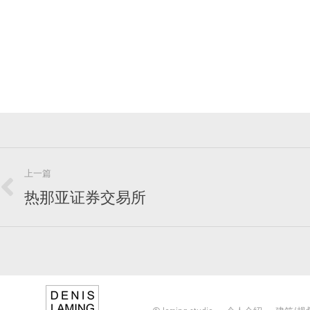
文
上一篇
章
热那亚证券交易所
上
一
导
篇
航