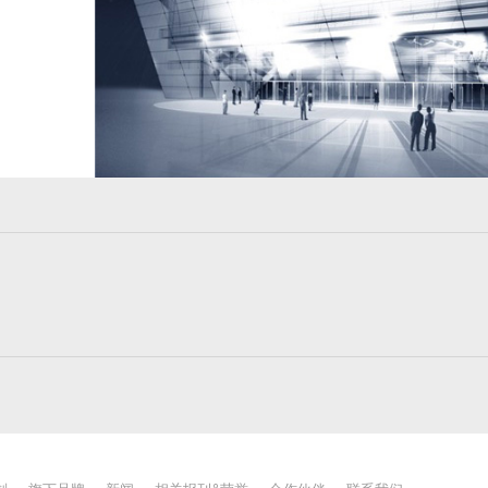
下
一
篇