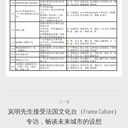
文
上一篇
章
岚明先生接受法国文化台（France Culture）
上
导
专访，畅谈未来城市的设想
一