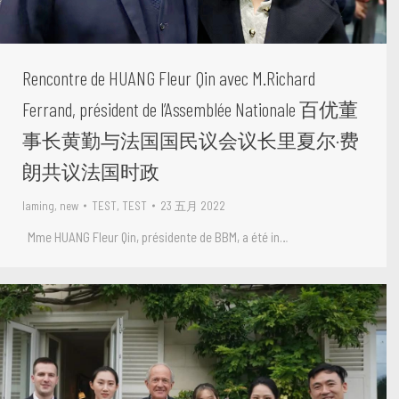
Rencontre de HUANG Fleur Qin avec M.Richard
Ferrand, président de l’Assemblée Nationale 百优董
事长黄勤与法国国民议会议长里夏尔·费
朗共议法国时政
laming
,
new
TEST, TEST
23 五月 2022
Mme HUANG Fleur Qin, présidente de BBM, a été in…