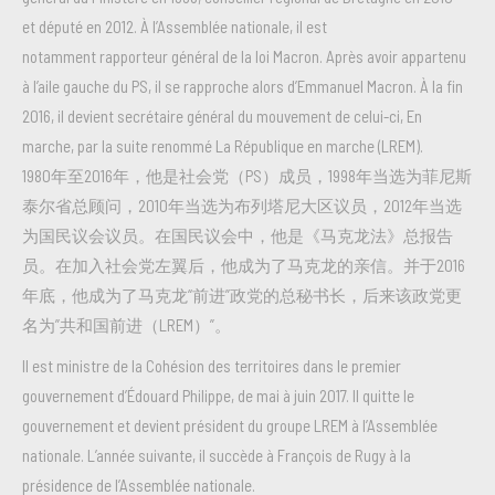
et député en 2012. À l’Assemblée nationale, il est
notamment rapporteur général de la loi Macron. Après avoir appartenu
à l’aile gauche du PS, il se rapproche alors d’Emmanuel Macron. À la fin
2016, il devient secrétaire général du mouvement de celui-ci, En
marche, par la suite renommé La République en marche (LREM).
1980年至2016年，他是社会党（PS）成员，1998年当选为菲尼斯
泰尔省总顾问，2010年当选为布列塔尼大区议员，2012年当选
为国民议会议员。在国民议会中，他是《马克龙法》总报告
员。在加入社会党左翼后，他成为了马克龙的亲信。并于2016
年底，他成为了马克龙“前进”政党的总秘书长，后来该政党更
名为”共和国前进（LREM）”。
Il est ministre de la Cohésion des territoires dans le premier
gouvernement d’Édouard Philippe, de mai à juin 2017. Il quitte le
gouvernement et devient président du groupe LREM à l’Assemblée
nationale. L’année suivante, il succède à François de Rugy à la
présidence de l’Assemblée nationale.