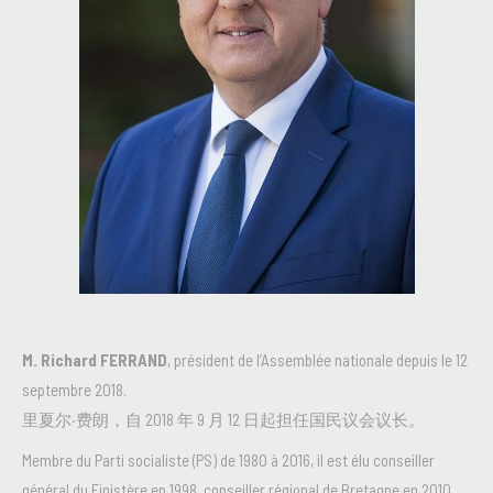
M. Richard FERRAND
, président de l’Assemblée nationale depuis le 12
septembre 2018.
里夏尔·费朗，自 2018 年 9 月 12 日起担任国民议会议长。
Membre du Parti socialiste (PS) de 1980 à 2016, il est élu conseiller
général du Finistère en 1998, conseiller régional de Bretagne en 2010