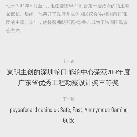
他于 2017 年 5 月至6 月担任爱德华·菲利普第一届政府的领土凝
聚部长。后续，他离开了政府并成为国民议会”共和国前进”集
团的主席。次年，他接替弗朗索瓦·德·鲁吉成为了法国国民议
会主席。
文
上一篇
章
岚明主创的深圳蛇口邮轮中心荣获2019年度
上
导
广东省优秀工程勘察设计奖三等奖
一
篇
航
下一篇
paysafecard casino uk Safe, Fast, Anonymous Gaming
下
Guide
一
篇