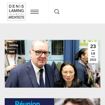
Search:
23
laming
new
5月
2022